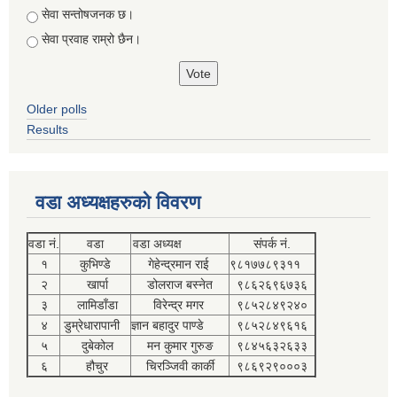
सेवा सन्तोषजनक छ।
सेवा प्रवाह राम्रो छैन।
Older polls
Results
वडा अध्यक्षहरुको विवरण
वडा नं.
वडा
वडा अध्यक्ष
संपर्क नं.
१
कुभिण्डे
गेहेन्द्रमान राई
९८१७७८९३११
२
खार्पा
डोलराज बस्नेत
९८६२६९६७३६
३
लामिडाँडा
विरेन्द्र मगर
९८५२८४९२४०
४
डुम्रेधारापानी
ज्ञान बहादुर पाण्डे
९८५२८४९६१६
५
दुबेकोल
मन कुमार गुरुङ
९८४५६३२६३३
६
हौचुर
चिरञ्जिवी कार्की
९८६९२९०००३