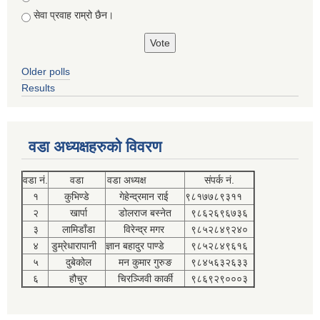
सेवा प्रवाह राम्रो छैन।
Older polls
Results
वडा अध्यक्षहरुको विवरण
वडा नं.
वडा
वडा अध्यक्ष
संपर्क नं.
१
कुभिण्डे
गेहेन्द्रमान राई
९८१७७८९३११
२
खार्पा
डोलराज बस्नेत
९८६२६९६७३६
३
लामिडाँडा
विरेन्द्र मगर
९८५२८४९२४०
४
डुम्रेधारापानी
ज्ञान बहादुर पाण्डे
९८५२८४९६१६
५
दुबेकोल
मन कुमार गुरुङ
९८४५६३२६३३
६
हौचुर
चिरञ्जिवी कार्की
९८६९२९०००३