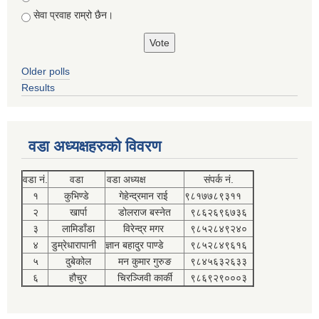
सेवा प्रवाह राम्रो छैन।
Older polls
Results
वडा अध्यक्षहरुको विवरण
वडा नं.
वडा
वडा अध्यक्ष
संपर्क नं.
१
कुभिण्डे
गेहेन्द्रमान राई
९८१७७८९३११
२
खार्पा
डोलराज बस्नेत
९८६२६९६७३६
३
लामिडाँडा
विरेन्द्र मगर
९८५२८४९२४०
४
डुम्रेधारापानी
ज्ञान बहादुर पाण्डे
९८५२८४९६१६
५
दुबेकोल
मन कुमार गुरुङ
९८४५६३२६३३
६
हौचुर
चिरञ्जिवी कार्की
९८६९२९०००३