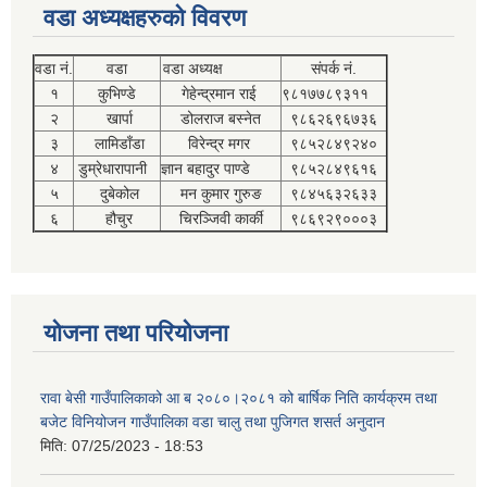
वडा अध्यक्षहरुको विवरण
वडा नं.
वडा
वडा अध्यक्ष
संपर्क नं.
१
कुभिण्डे
गेहेन्द्रमान राई
९८१७७८९३११
२
खार्पा
डोलराज बस्नेत
९८६२६९६७३६
३
लामिडाँडा
विरेन्द्र मगर
९८५२८४९२४०
४
डुम्रेधारापानी
ज्ञान बहादुर पाण्डे
९८५२८४९६१६
५
दुबेकोल
मन कुमार गुरुङ
९८४५६३२६३३
६
हौचुर
चिरञ्जिवी कार्की
९८६९२९०००३
योजना तथा परियोजना
रावा बेसी गाउँपालिकाको आ ब २०८०।२०८१ को बार्षिक निति कार्यक्रम तथा
बजेट विनियोजन गाउँपालिका वडा चालु तथा पुजिगत शसर्त अनुदान
मिति:
07/25/2023 - 18:53