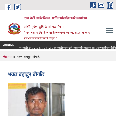
Skip to main content
रावा बेसी गाउँपालिका, गाउँ कार्यपालिकाको कार्यालय
कोशी प्रदेश, कुभिण्डे, खोटाङ, नेपाल
" रावा बेसी गाउँपालिका बासि जनताको कामना, समृद्ध, शान्त र
हराभरा गाउँपालिकाको चाहना "
समाचारः-
मौजुदा सूची (Standing List) मा सूचीकृत हुने सम्बन्धी सूचना !!! (प्रकाशित मिति २
You are here
Home
» भक्त बहादुर बोगटि
भक्त बहादुर बोगटि