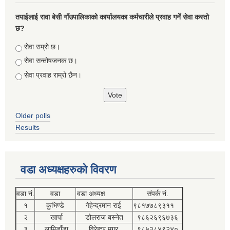
तपाईलाई रावा बेसी गाँउपालिकाको कार्यालयका कर्मचारीले प्रवाह गर्ने सेवा कस्तो
छ?
Choices
सेवा राम्रो छ।
सेवा सन्तोषजनक छ।
सेवा प्रवाह राम्रो छैन।
Older polls
Results
वडा अध्यक्षहरुको विवरण
वडा नं.
वडा
वडा अध्यक्ष
संपर्क नं.
१
कुभिण्डे
गेहेन्द्रमान राई
९८१७७८९३११
२
खार्पा
डोलराज बस्नेत
९८६२६९६७३६
३
लामिडाँडा
विरेन्द्र मगर
९८५२८४९२४०